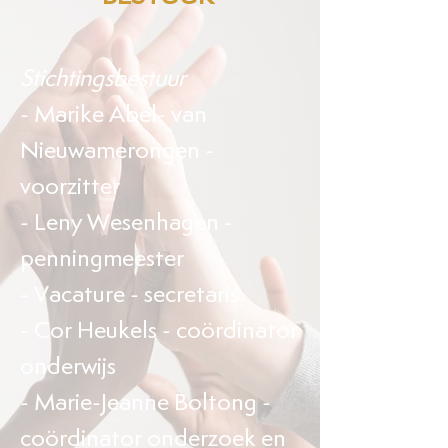
Stichtingsbestuur
- Marike Abel- van
Nieuwamerongen -
voorzitter
- Leny Wesenhagen -
penningmeester
- Vacature - secretaris
- Cor Heukels - coördinator
onderwijs
- Marie-Jeanne Boltong -
coördinator onderzoek en